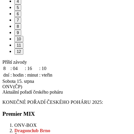
4
5
6
7
8
9
10
11
12
Příští závody
8
:
04
:
16
:
09
dní
:
hodin
:
minut
:
vteřin
Sobota 15. srpna
ONV(ČP)
Aktuální pořadí českého poháru
KONEČNÉ POŘADÍ ČESKÉHO POHÁRU 2025:
Premier MIX
ONV-BOX
Dragonclub Brno