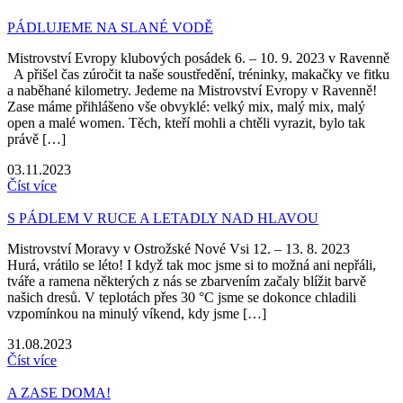
PÁDLUJEME NA SLANÉ VODĚ
Mistrovství Evropy klubových posádek 6. – 10. 9. 2023 v Ravenně
A přišel čas zúročit ta naše soustředění, tréninky, makačky ve fitku
a naběhané kilometry. Jedeme na Mistrovství Evropy v Ravenně!
Zase máme přihlášeno vše obvyklé: velký mix, malý mix, malý
open a malé women. Těch, kteří mohli a chtěli vyrazit, bylo tak
právě […]
03.11.2023
Číst více
S PÁDLEM V RUCE A LETADLY NAD HLAVOU
Mistrovství Moravy v Ostrožské Nové Vsi 12. – 13. 8. 2023
Hurá, vrátilo se léto! I když tak moc jsme si to možná ani nepřáli,
tváře a ramena některých z nás se zbarvením začaly blížit barvě
našich dresů. V teplotách přes 30 °C jsme se dokonce chladili
vzpomínkou na minulý víkend, kdy jsme […]
31.08.2023
Číst více
A ZASE DOMA!