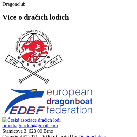
Dragonclub
Více o dračích lodích
brnodragonclub@gmail.com
Stamicova 3, 623 00 Brno
Copyright © 2021 - 2026
•
Created by
Dragonclub.cz