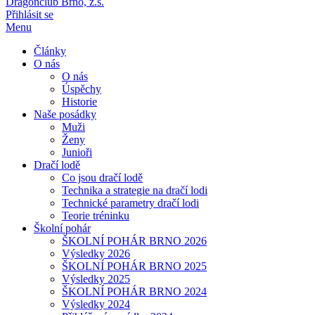
Dragonclub Brno, z.s.
Přihlásit se
Menu
Články
O nás
O nás
Úspěchy
Historie
Naše posádky
Muži
Ženy
Junioři
Dračí lodě
Co jsou dračí lodě
Technika a strategie na dračí lodi
Technické parametry dračí lodi
Teorie tréninku
Školní pohár
ŠKOLNÍ POHÁR BRNO 2026
Výsledky 2026
ŠKOLNÍ POHÁR BRNO 2025
Výsledky 2025
ŠKOLNÍ POHÁR BRNO 2024
Výsledky 2024