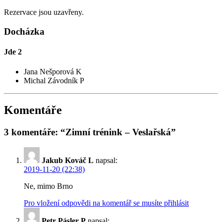
Rezervace jsou uzavřeny.
Docházka
Jde
2
Jana Nešporová K
Michal Závodník P
Komentáře
3 komentáře: “Zimní trénink – Veslařská”
Jakub Kováč L
napsal:
2019-11-20 (22:38)
Ne, mimo Brno
Pro vložení odpovědi na komentář se musíte přihlásit
Petr Pásler P
napsal: