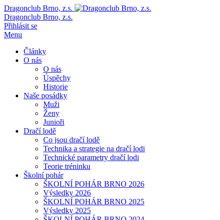
Dragonclub Brno, z.s.
Dragonclub Brno, z.s.
Přihlásit se
Menu
Články
O nás
O nás
Úspěchy
Historie
Naše posádky
Muži
Ženy
Junioři
Dračí lodě
Co jsou dračí lodě
Technika a strategie na dračí lodi
Technické parametry dračí lodi
Teorie tréninku
Školní pohár
ŠKOLNÍ POHÁR BRNO 2026
Výsledky 2026
ŠKOLNÍ POHÁR BRNO 2025
Výsledky 2025
ŠKOLNÍ POHÁR BRNO 2024