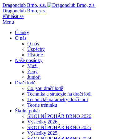
Dragonclub Brno, z.s.
Dragonclub Brno, z.s.
Přihlásit se
Menu
Články
O nás
O nás
Úspěchy
Historie
Naše posádky
Muži
Ženy
Junioři
Dračí lodě
Co jsou dračí lodě
Technika a strategie na dračí lodi
Technické parametry dračí lodi
Teorie tréninku
Školní pohár
ŠKOLNÍ POHÁR BRNO 2026
Výsledky 2026
ŠKOLNÍ POHÁR BRNO 2025
Výsledky 2025
ŠKOLNÍ POHÁR BRNO 2024