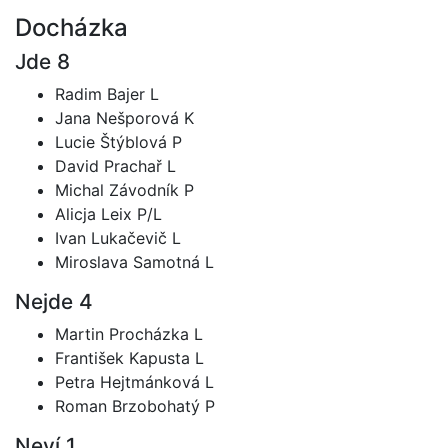
Docházka
Jde
8
Radim Bajer L
Jana Nešporová K
Lucie Štýblová P
David Prachař L
Michal Závodník P
Alicja Leix P/L
Ivan Lukačevič L
Miroslava Samotná L
Nejde
4
Martin Procházka L
František Kapusta L
Petra Hejtmánková L
Roman Brzobohatý P
Neví
1