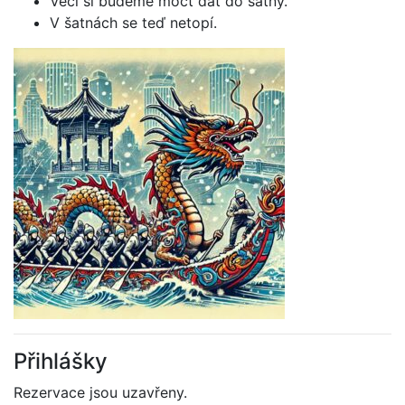
Věci si budeme moct dát do šatny.
V šatnách se teď netopí.
Přihlášky
Rezervace jsou uzavřeny.