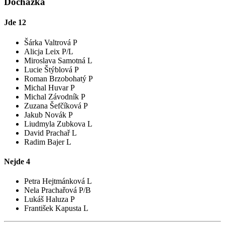
Docházka
Jde
12
Šárka Valtrová P
Alicja Leix P/L
Miroslava Samotná L
Lucie Štýblová P
Roman Brzobohatý P
Michal Huvar P
Michal Závodník P
Zuzana Šefčíková P
Jakub Novák P
Liudmyla Zubkova L
David Prachař L
Radim Bajer L
Nejde
4
Petra Hejtmánková L
Nela Prachařová P/B
Lukáš Haluza P
František Kapusta L