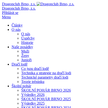
Dragonclub Brno, z.s.
Dragonclub Brno, z.s.
Přihlásit se
Menu
Články
O nás
O nás
Úspěchy
Historie
Naše posádky
Muži
Ženy
Junioři
Dračí lodě
Co jsou dračí lodě
Technika a strategie na dračí lodi
Technické parametry dračí lodi
Teorie tréninku
Školní pohár
ŠKOLNÍ POHÁR BRNO 2026
Výsledky 2026
ŠKOLNÍ POHÁR BRNO 2025
Výsledky 2025
ŠKOLNÍ POHÁR BRNO 2024