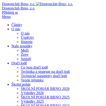
Dragonclub Brno, z.s.
Dragonclub Brno, z.s.
Přihlásit se
Menu
Články
O nás
O nás
Úspěchy
Historie
Naše posádky
Muži
Ženy
Junioři
Dračí lodě
Co jsou dračí lodě
Technika a strategie na dračí lodi
Technické parametry dračí lodi
Teorie tréninku
Školní pohár
ŠKOLNÍ POHÁR BRNO 2026
Výsledky 2026
ŠKOLNÍ POHÁR BRNO 2025
Výsledky 2025
ŠKOLNÍ POHÁR BRNO 2024