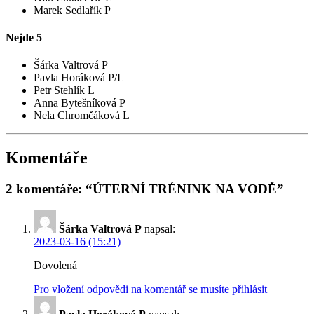
Marek Sedlařík P
Nejde
5
Šárka Valtrová P
Pavla Horáková P/L
Petr Stehlík L
Anna Bytešníková P
Nela Chromčáková L
Komentáře
2 komentáře: “ÚTERNÍ TRÉNINK NA VODĚ”
Šárka Valtrová P
napsal:
2023-03-16 (15:21)
Dovolená
Pro vložení odpovědi na komentář se musíte přihlásit