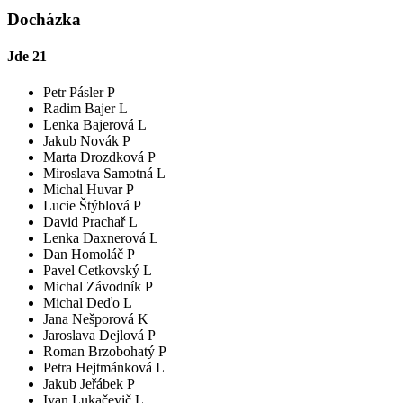
Docházka
Jde
21
Petr Pásler P
Radim Bajer L
Lenka Bajerová L
Jakub Novák P
Marta Drozdková P
Miroslava Samotná L
Michal Huvar P
Lucie Štýblová P
David Prachař L
Lenka Daxnerová L
Dan Homoláč P
Pavel Cetkovský L
Michal Závodník P
Michal Deďo L
Jana Nešporová K
Jaroslava Dejlová P
Roman Brzobohatý P
Petra Hejtmánková L
Jakub Jeřábek P
Ivan Lukačevič L