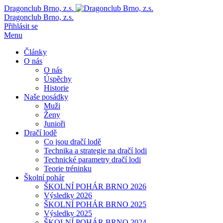
Dragonclub Brno, z.s.
Dragonclub Brno, z.s.
Přihlásit se
Menu
Články
O nás
O nás
Úspěchy
Historie
Naše posádky
Muži
Ženy
Junioři
Dračí lodě
Co jsou dračí lodě
Technika a strategie na dračí lodi
Technické parametry dračí lodi
Teorie tréninku
Školní pohár
ŠKOLNÍ POHÁR BRNO 2026
Výsledky 2026
ŠKOLNÍ POHÁR BRNO 2025
Výsledky 2025
ŠKOLNÍ POHÁR BRNO 2024