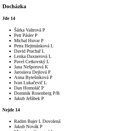
Docházka
Jde
14
Šárka Valtrová P
Petr Pásler P
Michal Huvar P
Petra Hejtmánková L
David Prachař L
Lenka Daxnerová L
Pavel Cetkovský L
Jana Nešporová K
Jaroslava Dejlová P
Anna Bytešníková P
Ivan Lukačevič L
Dan Homoláč P
Dominik Rosenberg P/B
Jakub Jeřábek P
Nejde
14
Radim Bajer L
Dovolená
Jakub Novák P