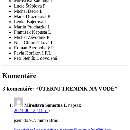
Miroslava Samotná L
Lucie Štýblová P
Michal Deďo L
Marta Drozdková P
Lenka Bajerová L
Martin Procházka L
František Kapusta L
Michal Závodník P
Nela Chromčáková L
Roman Brzobohatý P
Pavla Horáková P/L
Petr Stehlík L
dovolená
Komentáře
3 komentáře: “ÚTERNÍ TRÉNINK NA VODĚ”
Miroslava Samotná L
napsal:
2023-06-12 (11:51)
jsem do 9.7. mimo Brno.