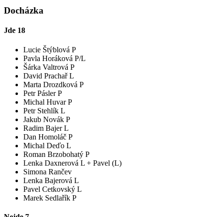
Docházka
Jde
18
Lucie Štýblová P
Pavla Horáková P/L
Šárka Valtrová P
David Prachař L
Marta Drozdková P
Petr Pásler P
Michal Huvar P
Petr Stehlík L
Jakub Novák P
Radim Bajer L
Dan Homoláč P
Michal Deďo L
Roman Brzobohatý P
Lenka Daxnerová L
+ Pavel (L)
Simona Rančev
Lenka Bajerová L
Pavel Cetkovský L
Marek Sedlařík P
Nejde
7