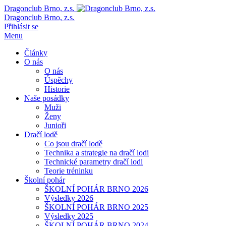
Dragonclub Brno, z.s.
Dragonclub Brno, z.s.
Přihlásit se
Menu
Články
O nás
O nás
Úspěchy
Historie
Naše posádky
Muži
Ženy
Junioři
Dračí lodě
Co jsou dračí lodě
Technika a strategie na dračí lodi
Technické parametry dračí lodi
Teorie tréninku
Školní pohár
ŠKOLNÍ POHÁR BRNO 2026
Výsledky 2026
ŠKOLNÍ POHÁR BRNO 2025
Výsledky 2025
ŠKOLNÍ POHÁR BRNO 2024