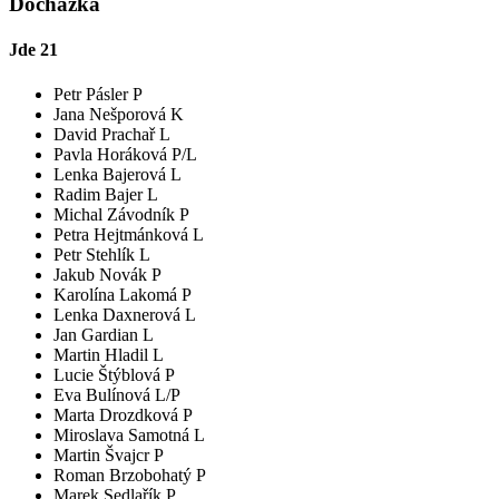
Docházka
Jde
21
Petr Pásler P
Jana Nešporová K
David Prachař L
Pavla Horáková P/L
Lenka Bajerová L
Radim Bajer L
Michal Závodník P
Petra Hejtmánková L
Petr Stehlík L
Jakub Novák P
Karolína Lakomá P
Lenka Daxnerová L
Jan Gardian L
Martin Hladil L
Lucie Štýblová P
Eva Bulínová L/P
Marta Drozdková P
Miroslava Samotná L
Martin Švajcr P
Roman Brzobohatý P
Marek Sedlařík P