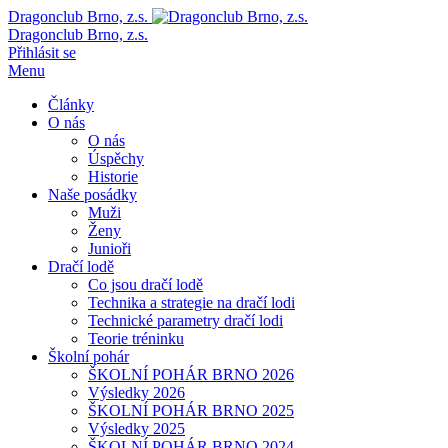
Dragonclub Brno, z.s.
Dragonclub Brno, z.s.
Přihlásit se
Menu
Články
O nás
O nás
Úspěchy
Historie
Naše posádky
Muži
Ženy
Junioři
Dračí lodě
Co jsou dračí lodě
Technika a strategie na dračí lodi
Technické parametry dračí lodi
Teorie tréninku
Školní pohár
ŠKOLNÍ POHÁR BRNO 2026
Výsledky 2026
ŠKOLNÍ POHÁR BRNO 2025
Výsledky 2025
ŠKOLNÍ POHÁR BRNO 2024