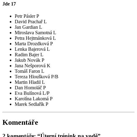
Jde
17
Petr Pásler P
David Prachař L
Jan Gardian L
Miroslava Samotná L
Petra Hejtmánková L
Marta Drozdková P
Lenka Bajerová L
Radim Bajer L
Jakub Novák P
Jana Nešporová K
Tomáš Faron L
Tereza Hloušková P/B
Martin Hladil L
Dan Homoláč P
Eva Bulínová L/P
Karolína Lakomá P
Marek Sedlařík P
Komentáře
2 komentáře: “Úterní trénink na vodě”