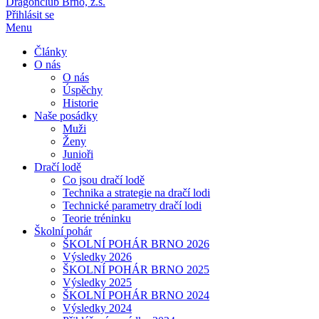
Dragonclub Brno, z.s.
Přihlásit se
Menu
Články
O nás
O nás
Úspěchy
Historie
Naše posádky
Muži
Ženy
Junioři
Dračí lodě
Co jsou dračí lodě
Technika a strategie na dračí lodi
Technické parametry dračí lodi
Teorie tréninku
Školní pohár
ŠKOLNÍ POHÁR BRNO 2026
Výsledky 2026
ŠKOLNÍ POHÁR BRNO 2025
Výsledky 2025
ŠKOLNÍ POHÁR BRNO 2024
Výsledky 2024