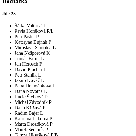
Docházka
Jde
23
Šárka Valtrová P
Pavla Horáková P/L
Petr Pásler P
Kateryna Bujnak P
Miroslava Samotná L
Jana Nešporová K
Tomáš Faron L
Jan Herosch P
David Prachař L
Petr Stehlík L
Jakub Kováč L
Petra Hejtmánková L
Dana Novotná L
Lucie Štýblová P
Michal Závodník P
Dana Křížová P
Radim Bajer L
Karolína Lakomá P
Marta Drozdková P
Marek Sedlařík P
Tereza Hloušková P/B