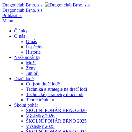
Dragonclub Brno, z.s.
Dragonclub Brno, z.s.
Přihlásit se
Menu
Články
O nás
O nás
Úspěchy
Historie
Naše posádky
Muži
Ženy
Junioři
Dračí lodě
Co jsou dračí lodě
Technika a strategie na dračí lodi
Technické parametry dračí lodi
Teorie tréninku
Školní pohár
ŠKOLNÍ POHÁR BRNO 2026
Výsledky 2026
ŠKOLNÍ POHÁR BRNO 2025
Výsledky 2025
ŠKOLNÍ POHÁR BRNO 2024