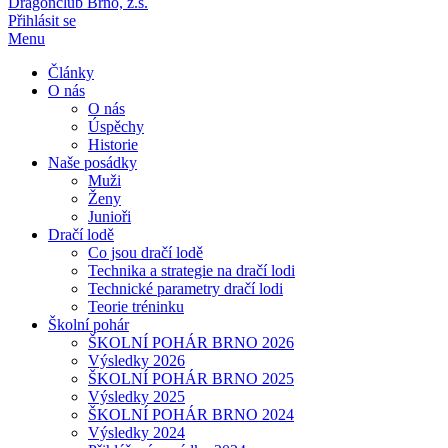
Dragonclub Brno, z.s.
Přihlásit se
Menu
Články
O nás
O nás
Úspěchy
Historie
Naše posádky
Muži
Ženy
Junioři
Dračí lodě
Co jsou dračí lodě
Technika a strategie na dračí lodi
Technické parametry dračí lodi
Teorie tréninku
Školní pohár
ŠKOLNÍ POHÁR BRNO 2026
Výsledky 2026
ŠKOLNÍ POHÁR BRNO 2025
Výsledky 2025
ŠKOLNÍ POHÁR BRNO 2024
Výsledky 2024