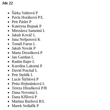
Jde
22
Šárka Valtrová P
Pavla Horáková P/L
Petr Pásler P
Kateryna Bujnak P
Miroslava Samotná L
Jakub Kováč L
Jana Nešporová K
Tomáš Faron L
Jakub Novák P
Marta Drozdková P
Jan Gardian L
Radim Bajer L
Karolína Lakomá P
David Prachař L
Petr Stehlík L
Lucie Štýblová P
Petra Hejtmánková L
Tereza Hloušková P/B
Dana Novotná L
Dana Křížová P
Martina Buršová B/L
Marek Sedlařík P