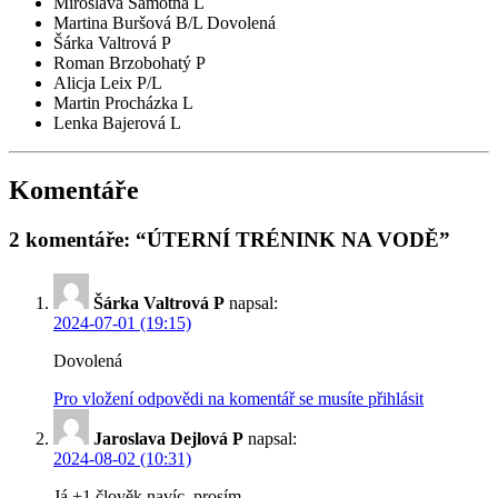
Miroslava Samotná L
Martina Buršová B/L
Dovolená
Šárka Valtrová P
Roman Brzobohatý P
Alicja Leix P/L
Martin Procházka L
Lenka Bajerová L
Komentáře
2 komentáře: “ÚTERNÍ TRÉNINK NA VODĚ”
Šárka Valtrová P
napsal:
2024-07-01 (19:15)
Dovolená
Pro vložení odpovědi na komentář se musíte přihlásit
Jaroslava Dejlová P
napsal:
2024-08-02 (10:31)
Já +1 člověk navíc, prosím