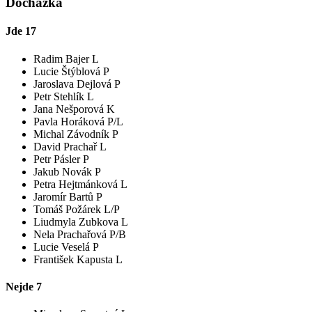
Docházka
Jde
17
Radim Bajer L
Lucie Štýblová P
Jaroslava Dejlová P
Petr Stehlík L
Jana Nešporová K
Pavla Horáková P/L
Michal Závodník P
David Prachař L
Petr Pásler P
Jakub Novák P
Petra Hejtmánková L
Jaromír Bartů P
Tomáš Požárek L/P
Liudmyla Zubkova L
Nela Prachařová P/B
Lucie Veselá P
František Kapusta L
Nejde
7