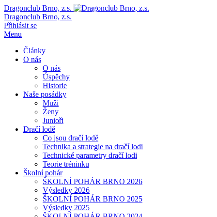
Dragonclub Brno, z.s.
Dragonclub Brno, z.s.
Přihlásit se
Menu
Články
O nás
O nás
Úspěchy
Historie
Naše posádky
Muži
Ženy
Junioři
Dračí lodě
Co jsou dračí lodě
Technika a strategie na dračí lodi
Technické parametry dračí lodi
Teorie tréninku
Školní pohár
ŠKOLNÍ POHÁR BRNO 2026
Výsledky 2026
ŠKOLNÍ POHÁR BRNO 2025
Výsledky 2025
ŠKOLNÍ POHÁR BRNO 2024