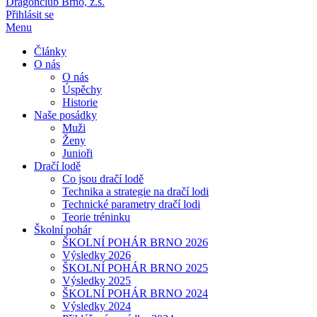
Dragonclub Brno, z.s.
Přihlásit se
Menu
Články
O nás
O nás
Úspěchy
Historie
Naše posádky
Muži
Ženy
Junioři
Dračí lodě
Co jsou dračí lodě
Technika a strategie na dračí lodi
Technické parametry dračí lodi
Teorie tréninku
Školní pohár
ŠKOLNÍ POHÁR BRNO 2026
Výsledky 2026
ŠKOLNÍ POHÁR BRNO 2025
Výsledky 2025
ŠKOLNÍ POHÁR BRNO 2024
Výsledky 2024