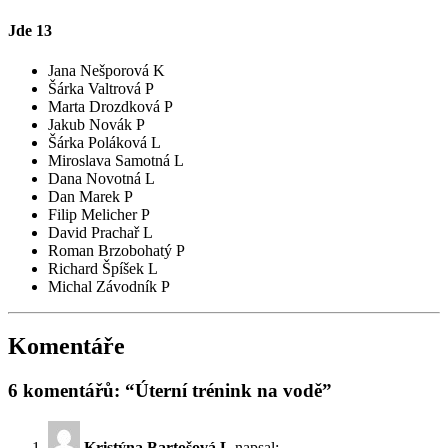
Jde
13
Jana Nešporová K
Šárka Valtrová P
Marta Drozdková P
Jakub Novák P
Šárka Poláková L
Miroslava Samotná L
Dana Novotná L
Dan Marek P
Filip Melicher P
David Prachař L
Roman Brzobohatý P
Richard Špíšek L
Michal Závodník P
Komentáře
6 komentářů: “Úterní trénink na vodě”
Kristýna Bartošová L
napsal: