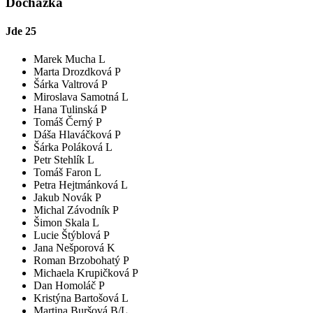
Docházka
Jde
25
Marek Mucha L
Marta Drozdková P
Šárka Valtrová P
Miroslava Samotná L
Hana Tulinská P
Tomáš Černý P
Dáša Hlaváčková P
Šárka Poláková L
Petr Stehlík L
Tomáš Faron L
Petra Hejtmánková L
Jakub Novák P
Michal Závodník P
Šimon Skala L
Lucie Štýblová P
Jana Nešporová K
Roman Brzobohatý P
Michaela Krupičková P
Dan Homoláč P
Kristýna Bartošová L
Martina Buršová B/L