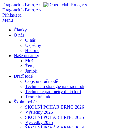
Dragonclub Brno, z.s.
Dragonclub Brno, z.s.
Přihlásit se
Menu
Články
O nás
O nás
Úspěchy
Historie
Naše posádky
Muži
Ženy
Junioři
Dračí lodě
Co jsou dračí lodě
Technika a strategie na dračí lodi
Technické parametry dračí lodi
Teorie tréninku
Školní pohár
ŠKOLNÍ POHÁR BRNO 2026
Výsledky 2026
ŠKOLNÍ POHÁR BRNO 2025
Výsledky 2025
ŠKOLNÍ POHÁR BRNO 2024