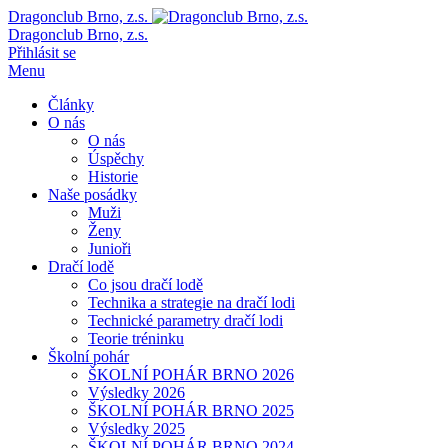
Dragonclub Brno, z.s.
Dragonclub Brno, z.s.
Přihlásit se
Menu
Články
O nás
O nás
Úspěchy
Historie
Naše posádky
Muži
Ženy
Junioři
Dračí lodě
Co jsou dračí lodě
Technika a strategie na dračí lodi
Technické parametry dračí lodi
Teorie tréninku
Školní pohár
ŠKOLNÍ POHÁR BRNO 2026
Výsledky 2026
ŠKOLNÍ POHÁR BRNO 2025
Výsledky 2025
ŠKOLNÍ POHÁR BRNO 2024