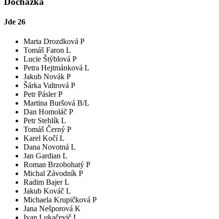
Docházka
Jde
26
Marta Drozdková P
Tomáš Faron L
Lucie Štýblová P
Petra Hejtmánková L
Jakub Novák P
Šárka Valtrová P
Petr Pásler P
Martina Buršová B/L
Dan Homoláč P
Petr Stehlík L
Tomáš Černý P
Karel Kočí L
Dana Novotná L
Jan Gardian L
Roman Brzobohatý P
Michal Závodník P
Radim Bajer L
Jakub Kováč L
Michaela Krupičková P
Jana Nešporová K
Ivan Lukačevič L