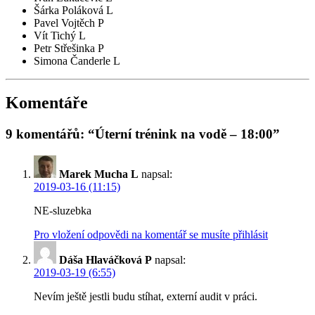
Šárka Poláková L
Pavel Vojtěch P
Vít Tichý L
Petr Střešinka P
Simona Čanderle L
Komentáře
9 komentářů: “Úterní trénink na vodě – 18:00”
Marek Mucha L
napsal:
2019-03-16 (11:15)
NE-sluzebka
Pro vložení odpovědi na komentář se musíte přihlásit
Dáša Hlaváčková P
napsal:
2019-03-19 (6:55)
Nevím ještě jestli budu stíhat, externí audit v práci.