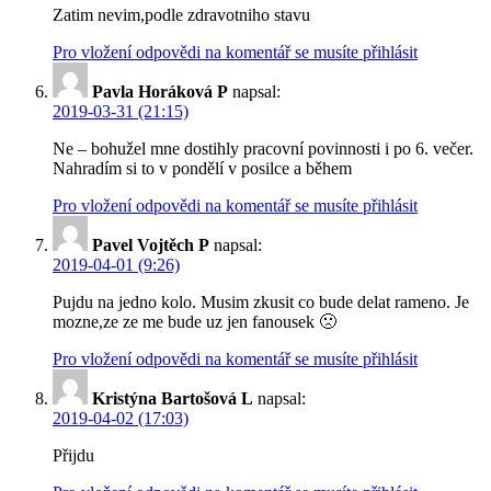
Zatim nevim,podle zdravotniho stavu
Pro vložení odpovědi na komentář se musíte přihlásit
Pavla Horáková P
napsal:
2019-03-31 (21:15)
Ne – bohužel mne dostihly pracovní povinnosti i po 6. večer.
Nahradím si to v pondělí v posilce a během
Pro vložení odpovědi na komentář se musíte přihlásit
Pavel Vojtěch P
napsal:
2019-04-01 (9:26)
Pujdu na jedno kolo. Musim zkusit co bude delat rameno. Je
mozne,ze ze me bude uz jen fanousek 🙁
Pro vložení odpovědi na komentář se musíte přihlásit
Kristýna Bartošová L
napsal:
2019-04-02 (17:03)
Přijdu