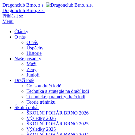
Dragonclub Brno, z.s.
Dragonclub Brno, z.s.
Přihlásit se
Menu
Články
O nás
O nás
Úspěchy
Historie
Naše posádky
Muži
Ženy
Junioři
Dračí lodě
Co jsou dračí lodě
Technika a strategie na dračí lodi
Technické parametry dračí lodi
Teorie tréninku
Školní pohár
ŠKOLNÍ POHÁR BRNO 2026
Výsledky 2026
ŠKOLNÍ POHÁR BRNO 2025
Výsledky 2025
ŠKOLNÍ POHÁR BRNO 2024