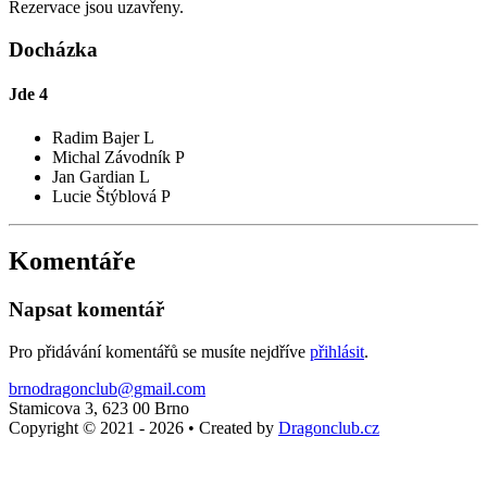
Rezervace jsou uzavřeny.
Docházka
Jde
4
Radim Bajer L
Michal Závodník P
Jan Gardian L
Lucie Štýblová P
Komentáře
Napsat komentář
Pro přidávání komentářů se musíte nejdříve
přihlásit
.
brnodragonclub@gmail.com
Stamicova 3, 623 00 Brno
Copyright © 2021 - 2026
•
Created by
Dragonclub.cz