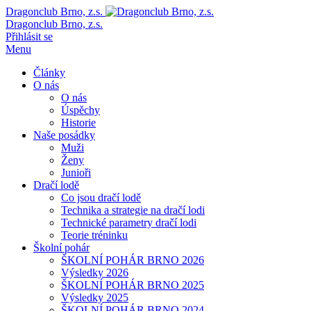
Dragonclub Brno, z.s.
Dragonclub Brno, z.s.
Přihlásit se
Menu
Články
O nás
O nás
Úspěchy
Historie
Naše posádky
Muži
Ženy
Junioři
Dračí lodě
Co jsou dračí lodě
Technika a strategie na dračí lodi
Technické parametry dračí lodi
Teorie tréninku
Školní pohár
ŠKOLNÍ POHÁR BRNO 2026
Výsledky 2026
ŠKOLNÍ POHÁR BRNO 2025
Výsledky 2025
ŠKOLNÍ POHÁR BRNO 2024