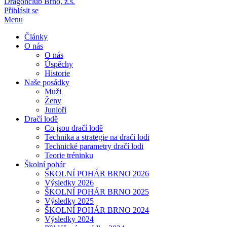
Dragonclub Brno, z.s.
Přihlásit se
Menu
Články
O nás
O nás
Úspěchy
Historie
Naše posádky
Muži
Ženy
Junioři
Dračí lodě
Co jsou dračí lodě
Technika a strategie na dračí lodi
Technické parametry dračí lodi
Teorie tréninku
Školní pohár
ŠKOLNÍ POHÁR BRNO 2026
Výsledky 2026
ŠKOLNÍ POHÁR BRNO 2025
Výsledky 2025
ŠKOLNÍ POHÁR BRNO 2024
Výsledky 2024