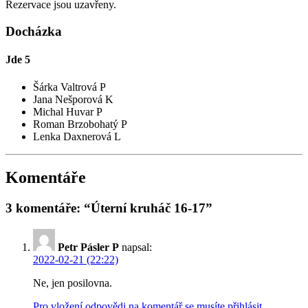
Rezervace jsou uzavřeny.
Docházka
Jde
5
Šárka Valtrová P
Jana Nešporová K
Michal Huvar P
Roman Brzobohatý P
Lenka Daxnerová L
Komentáře
3 komentáře: “Úterní kruháč 16-17”
Petr Pásler P
napsal:
2022-02-21 (22:22)
Ne, jen posilovna.
Pro vložení odpovědi na komentář se musíte přihlásit