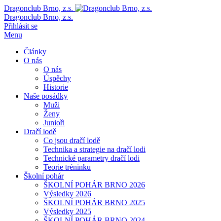
Dragonclub Brno, z.s.
Dragonclub Brno, z.s.
Přihlásit se
Menu
Články
O nás
O nás
Úspěchy
Historie
Naše posádky
Muži
Ženy
Junioři
Dračí lodě
Co jsou dračí lodě
Technika a strategie na dračí lodi
Technické parametry dračí lodi
Teorie tréninku
Školní pohár
ŠKOLNÍ POHÁR BRNO 2026
Výsledky 2026
ŠKOLNÍ POHÁR BRNO 2025
Výsledky 2025
ŠKOLNÍ POHÁR BRNO 2024