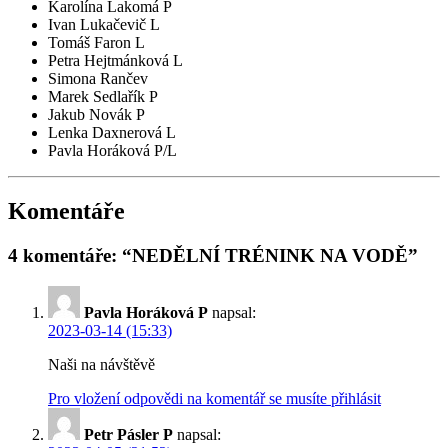
Karolína Lakomá P
Ivan Lukačevič L
Tomáš Faron L
Petra Hejtmánková L
Simona Rančev
Marek Sedlařík P
Jakub Novák P
Lenka Daxnerová L
Pavla Horáková P/L
Komentáře
4 komentáře: “NEDĚLNÍ TRÉNINK NA VODĚ”
Pavla Horáková P
napsal:
2023-03-14 (15:33)
Naši na návštěvě
Pro vložení odpovědi na komentář se musíte přihlásit
Petr Pásler P
napsal: