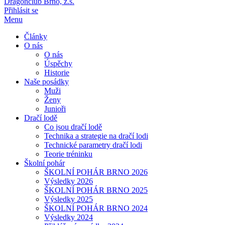
Dragonclub Brno, z.s.
Přihlásit se
Menu
Články
O nás
O nás
Úspěchy
Historie
Naše posádky
Muži
Ženy
Junioři
Dračí lodě
Co jsou dračí lodě
Technika a strategie na dračí lodi
Technické parametry dračí lodi
Teorie tréninku
Školní pohár
ŠKOLNÍ POHÁR BRNO 2026
Výsledky 2026
ŠKOLNÍ POHÁR BRNO 2025
Výsledky 2025
ŠKOLNÍ POHÁR BRNO 2024
Výsledky 2024