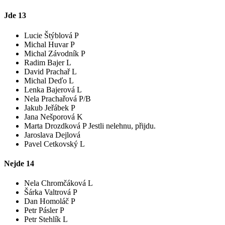
Jde
13
Lucie Štýblová P
Michal Huvar P
Michal Závodník P
Radim Bajer L
David Prachař L
Michal Deďo L
Lenka Bajerová L
Nela Prachařová P/B
Jakub Jeřábek P
Jana Nešporová K
Marta Drozdková P
Jestli nelehnu, přijdu.
Jaroslava Dejlová
Pavel Cetkovský L
Nejde
14
Nela Chromčáková L
Šárka Valtrová P
Dan Homoláč P
Petr Pásler P
Petr Stehlík L