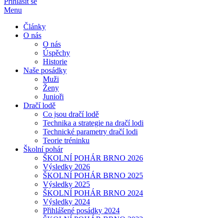
Přihlásit se
Menu
Články
O nás
O nás
Úspěchy
Historie
Naše posádky
Muži
Ženy
Junioři
Dračí lodě
Co jsou dračí lodě
Technika a strategie na dračí lodi
Technické parametry dračí lodi
Teorie tréninku
Školní pohár
ŠKOLNÍ POHÁR BRNO 2026
Výsledky 2026
ŠKOLNÍ POHÁR BRNO 2025
Výsledky 2025
ŠKOLNÍ POHÁR BRNO 2024
Výsledky 2024
Přihlášené posádky 2024