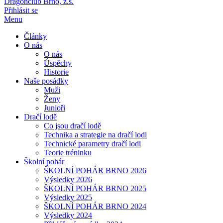
Dragonclub Brno, z.s.
Přihlásit se
Menu
Články
O nás
O nás
Úspěchy
Historie
Naše posádky
Muži
Ženy
Junioři
Dračí lodě
Co jsou dračí lodě
Technika a strategie na dračí lodi
Technické parametry dračí lodi
Teorie tréninku
Školní pohár
ŠKOLNÍ POHÁR BRNO 2026
Výsledky 2026
ŠKOLNÍ POHÁR BRNO 2025
Výsledky 2025
ŠKOLNÍ POHÁR BRNO 2024
Výsledky 2024