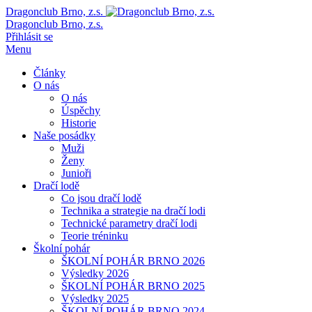
Dragonclub Brno, z.s.
Dragonclub Brno, z.s.
Přihlásit se
Menu
Články
O nás
O nás
Úspěchy
Historie
Naše posádky
Muži
Ženy
Junioři
Dračí lodě
Co jsou dračí lodě
Technika a strategie na dračí lodi
Technické parametry dračí lodi
Teorie tréninku
Školní pohár
ŠKOLNÍ POHÁR BRNO 2026
Výsledky 2026
ŠKOLNÍ POHÁR BRNO 2025
Výsledky 2025
ŠKOLNÍ POHÁR BRNO 2024