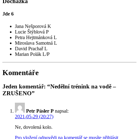
Docházka
Jde
6
Jana Nešporová K
Lucie Štýblová P
Petra Hejtmánková L
Miroslava Samotná L
David Prachař L
Marian Polák L/P
Komentáře
Jeden komentář: “Nedělní trénink na vodě –
ZRUŠENO”
Petr Pásler P
napsal:
2021-05-29 (20:27)
Ne, dovolená kolo.
Pro vložení odpovědi na komentář se musíte přihlásit