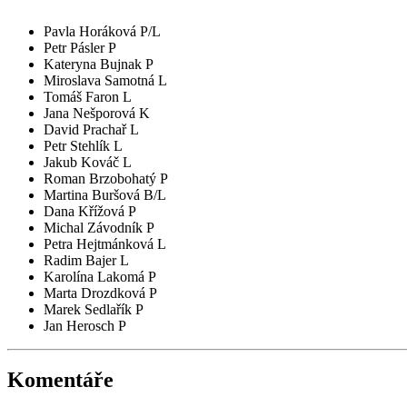
Pavla Horáková P/L
Petr Pásler P
Kateryna Bujnak P
Miroslava Samotná L
Tomáš Faron L
Jana Nešporová K
David Prachař L
Petr Stehlík L
Jakub Kováč L
Roman Brzobohatý P
Martina Buršová B/L
Dana Křížová P
Michal Závodník P
Petra Hejtmánková L
Radim Bajer L
Karolína Lakomá P
Marta Drozdková P
Marek Sedlařík P
Jan Herosch P
Komentáře