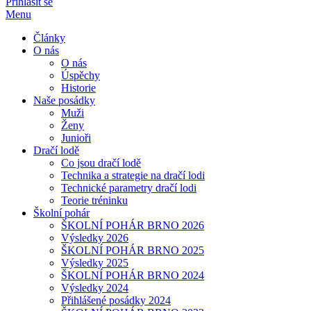
Přihlásit se
Menu
Články
O nás
O nás
Úspěchy
Historie
Naše posádky
Muži
Ženy
Junioři
Dračí lodě
Co jsou dračí lodě
Technika a strategie na dračí lodi
Technické parametry dračí lodi
Teorie tréninku
Školní pohár
ŠKOLNÍ POHÁR BRNO 2026
Výsledky 2026
ŠKOLNÍ POHÁR BRNO 2025
Výsledky 2025
ŠKOLNÍ POHÁR BRNO 2024
Výsledky 2024
Přihlášené posádky 2024