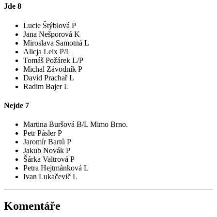
Jde
8
Lucie Štýblová P
Jana Nešporová K
Miroslava Samotná L
Alicja Leix P/L
Tomáš Požárek L/P
Michal Závodník P
David Prachař L
Radim Bajer L
Nejde
7
Martina Buršová B/L
Mimo Brno.
Petr Pásler P
Jaromír Bartů P
Jakub Novák P
Šárka Valtrová P
Petra Hejtmánková L
Ivan Lukačevič L
Komentáře