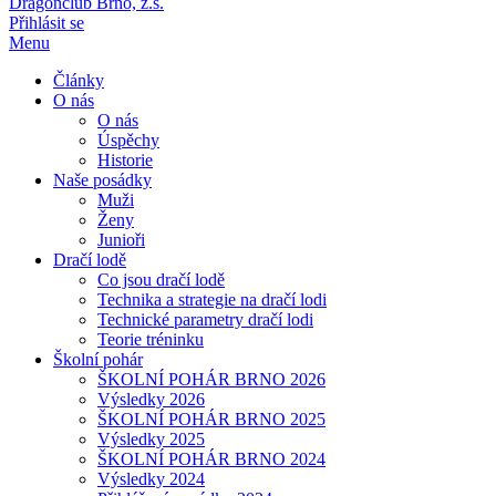
Dragonclub Brno, z.s.
Přihlásit se
Menu
Články
O nás
O nás
Úspěchy
Historie
Naše posádky
Muži
Ženy
Junioři
Dračí lodě
Co jsou dračí lodě
Technika a strategie na dračí lodi
Technické parametry dračí lodi
Teorie tréninku
Školní pohár
ŠKOLNÍ POHÁR BRNO 2026
Výsledky 2026
ŠKOLNÍ POHÁR BRNO 2025
Výsledky 2025
ŠKOLNÍ POHÁR BRNO 2024
Výsledky 2024