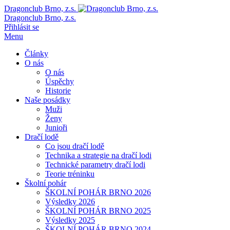
Dragonclub Brno, z.s.
Dragonclub Brno, z.s.
Přihlásit se
Menu
Články
O nás
O nás
Úspěchy
Historie
Naše posádky
Muži
Ženy
Junioři
Dračí lodě
Co jsou dračí lodě
Technika a strategie na dračí lodi
Technické parametry dračí lodi
Teorie tréninku
Školní pohár
ŠKOLNÍ POHÁR BRNO 2026
Výsledky 2026
ŠKOLNÍ POHÁR BRNO 2025
Výsledky 2025
ŠKOLNÍ POHÁR BRNO 2024