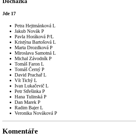
Docházka
Jde
17
Petra Hejtmánková L
Jakub Novák P
Pavla Horáková P/L
Kristýna Bartošová L
Marta Drozdková P
Miroslava Samotná L
Michal Závodník P
Tomáš Faron L
Tomáš Černý P
David Prachař L
Vít Tichý L
Ivan Lukačevič L
Petr Střešinka P
Hana Tulinská P
Dan Marek P
Radim Bajer L
Veronika Nováková P
Komentáře