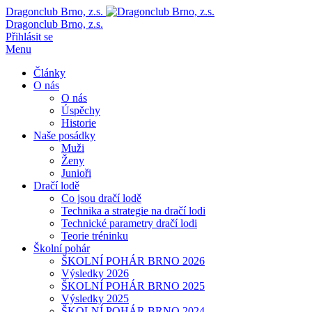
Dragonclub Brno, z.s.
Dragonclub Brno, z.s.
Přihlásit se
Menu
Články
O nás
O nás
Úspěchy
Historie
Naše posádky
Muži
Ženy
Junioři
Dračí lodě
Co jsou dračí lodě
Technika a strategie na dračí lodi
Technické parametry dračí lodi
Teorie tréninku
Školní pohár
ŠKOLNÍ POHÁR BRNO 2026
Výsledky 2026
ŠKOLNÍ POHÁR BRNO 2025
Výsledky 2025
ŠKOLNÍ POHÁR BRNO 2024