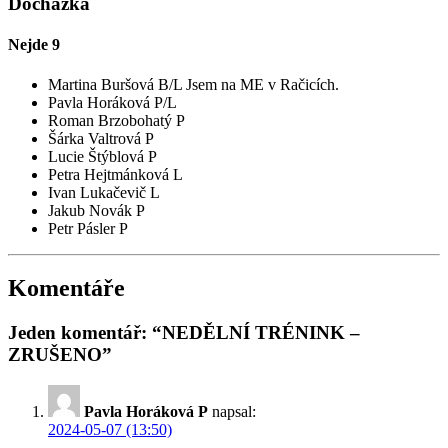
Docházka
Nejde
9
Martina Buršová B/L
Jsem na ME v Račicích.
Pavla Horáková P/L
Roman Brzobohatý P
Šárka Valtrová P
Lucie Štýblová P
Petra Hejtmánková L
Ivan Lukačevič L
Jakub Novák P
Petr Pásler P
Komentáře
Jeden komentář: “NEDĚLNÍ TRÉNINK –
ZRUŠENO”
Pavla Horáková P
napsal:
2024-05-07 (13:50)