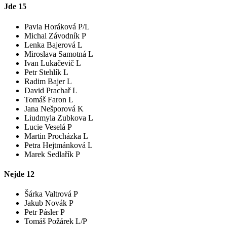
Jde
15
Pavla Horáková P/L
Michal Závodník P
Lenka Bajerová L
Miroslava Samotná L
Ivan Lukačevič L
Petr Stehlík L
Radim Bajer L
David Prachař L
Tomáš Faron L
Jana Nešporová K
Liudmyla Zubkova L
Lucie Veselá P
Martin Procházka L
Petra Hejtmánková L
Marek Sedlařík P
Nejde
12
Šárka Valtrová P
Jakub Novák P
Petr Pásler P
Tomáš Požárek L/P