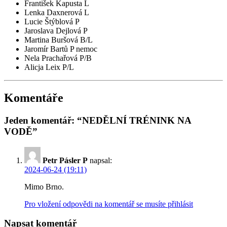
František Kapusta L
Lenka Daxnerová L
Lucie Štýblová P
Jaroslava Dejlová P
Martina Buršová B/L
Jaromír Bartů P
nemoc
Nela Prachařová P/B
Alicja Leix P/L
Komentáře
Jeden komentář: “NEDĚLNÍ TRÉNINK NA
VODĚ”
Petr Pásler P
napsal:
2024-06-24 (19:11)
Mimo Brno.
Pro vložení odpovědi na komentář se musíte přihlásit
Napsat komentář