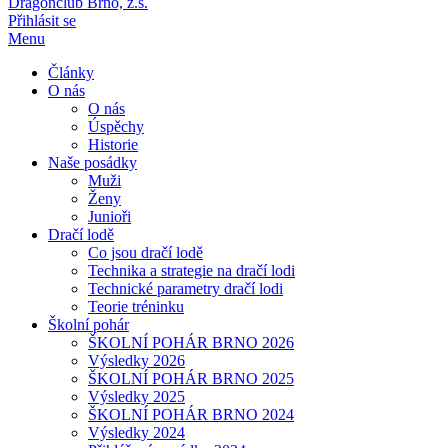
Dragonclub Brno, z.s.
Přihlásit se
Menu
Články
O nás
O nás
Úspěchy
Historie
Naše posádky
Muži
Ženy
Junioři
Dračí lodě
Co jsou dračí lodě
Technika a strategie na dračí lodi
Technické parametry dračí lodi
Teorie tréninku
Školní pohár
ŠKOLNÍ POHÁR BRNO 2026
Výsledky 2026
ŠKOLNÍ POHÁR BRNO 2025
Výsledky 2025
ŠKOLNÍ POHÁR BRNO 2024
Výsledky 2024