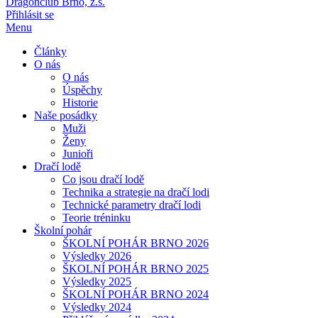
Dragonclub Brno, z.s.
Přihlásit se
Menu
Články
O nás
O nás
Úspěchy
Historie
Naše posádky
Muži
Ženy
Junioři
Dračí lodě
Co jsou dračí lodě
Technika a strategie na dračí lodi
Technické parametry dračí lodi
Teorie tréninku
Školní pohár
ŠKOLNÍ POHÁR BRNO 2026
Výsledky 2026
ŠKOLNÍ POHÁR BRNO 2025
Výsledky 2025
ŠKOLNÍ POHÁR BRNO 2024
Výsledky 2024