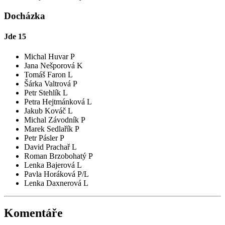
Docházka
Jde
15
Michal Huvar P
Jana Nešporová K
Tomáš Faron L
Šárka Valtrová P
Petr Stehlík L
Petra Hejtmánková L
Jakub Kováč L
Michal Závodník P
Marek Sedlařík P
Petr Pásler P
David Prachař L
Roman Brzobohatý P
Lenka Bajerová L
Pavla Horáková P/L
Lenka Daxnerová L
Komentáře