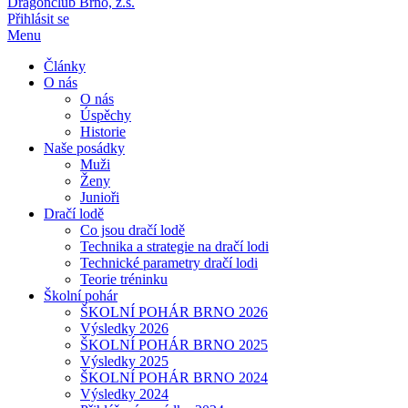
Dragonclub Brno, z.s.
Přihlásit se
Menu
Články
O nás
O nás
Úspěchy
Historie
Naše posádky
Muži
Ženy
Junioři
Dračí lodě
Co jsou dračí lodě
Technika a strategie na dračí lodi
Technické parametry dračí lodi
Teorie tréninku
Školní pohár
ŠKOLNÍ POHÁR BRNO 2026
Výsledky 2026
ŠKOLNÍ POHÁR BRNO 2025
Výsledky 2025
ŠKOLNÍ POHÁR BRNO 2024
Výsledky 2024