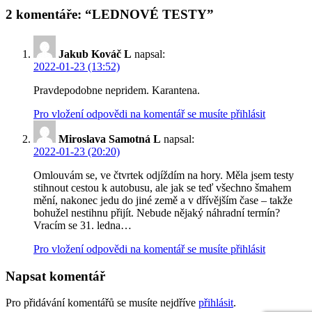
2 komentáře: “LEDNOVÉ TESTY”
Jakub Kováč L
napsal:
2022-01-23 (13:52)
Pravdepodobne nepridem. Karantena.
Pro vložení odpovědi na komentář se musíte přihlásit
Miroslava Samotná L
napsal:
2022-01-23 (20:20)
Omlouvám se, ve čtvrtek odjíždím na hory. Měla jsem testy
stihnout cestou k autobusu, ale jak se teď všechno šmahem
mění, nakonec jedu do jiné země a v dřívějším čase – takže
bohužel nestihnu přijít. Nebude nějaký náhradní termín?
Vracím se 31. ledna…
Pro vložení odpovědi na komentář se musíte přihlásit
Napsat komentář
Pro přidávání komentářů se musíte nejdříve
přihlásit
.