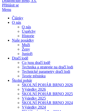
Dragonclub Brno, z.s.
Přihlásit se
Menu
Články
O nás
O nás
Úspěchy
Historie
Naše posádky
Muži
Ženy
Junioři
Dračí lodě
Co jsou dračí lodě
Technika a strategie na dračí lodi
Technické parametry dračí lodi
Teorie tréninku
Školní pohár
ŠKOLNÍ POHÁR BRNO 2026
Výsledky 2026
ŠKOLNÍ POHÁR BRNO 2025
Výsledky 2025
ŠKOLNÍ POHÁR BRNO 2024
Výsledky 2024