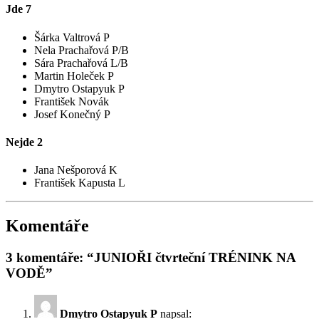
Jde
7
Šárka Valtrová P
Nela Prachařová P/B
Sára Prachařová L/B
Martin Holeček P
Dmytro Ostapyuk P
František Novák
Josef Konečný P
Nejde
2
Jana Nešporová K
František Kapusta L
Komentáře
3 komentáře: “JUNIOŘI čtvrteční TRÉNINK NA
VODĚ”
Dmytro Ostapyuk P
napsal: