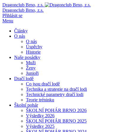
Dragonclub Brno, z.s.
Dragonclub Brno, z.s.
Přihlásit se
Menu
Články
O nás
O nás
Úspěchy
Historie
Naše posádky
Muži
Ženy
Junioři
Dračí lodě
Co jsou dračí lodě
Technika a strategie na dračí lodi
Technické parametry dračí lodi
Teorie tréninku
Školní pohár
ŠKOLNÍ POHÁR BRNO 2026
Výsledky 2026
ŠKOLNÍ POHÁR BRNO 2025
Výsledky 2025
ŠKOLNÍ POHÁR BRNO 2024