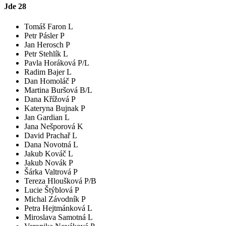
Jde
28
Tomáš Faron L
Petr Pásler P
Jan Herosch P
Petr Stehlík L
Pavla Horáková P/L
Radim Bajer L
Dan Homoláč P
Martina Buršová B/L
Dana Křížová P
Kateryna Bujnak P
Jan Gardian L
Jana Nešporová K
David Prachař L
Dana Novotná L
Jakub Kováč L
Jakub Novák P
Šárka Valtrová P
Tereza Hloušková P/B
Lucie Štýblová P
Michal Závodník P
Petra Hejtmánková L
Miroslava Samotná L