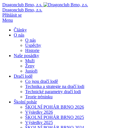
Dragonclub Brno, z.s.
Dragonclub Brno, z.s.
Přihlásit se
Menu
Články
O nás
O nás
Úspěchy
Historie
Naše posádky
Muži
Ženy
Junioři
Dračí lodě
Co jsou dračí lodě
Technika a strategie na dračí lodi
Technické parametry dračí lodi
Teorie tréninku
Školní pohár
ŠKOLNÍ POHÁR BRNO 2026
Výsledky 2026
ŠKOLNÍ POHÁR BRNO 2025
Výsledky 2025
ŠKOLNÍ POHÁR BRNO 2024