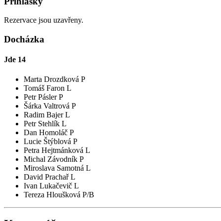
Přihlášky
Rezervace jsou uzavřeny.
Docházka
Jde
14
Marta Drozdková P
Tomáš Faron L
Petr Pásler P
Šárka Valtrová P
Radim Bajer L
Petr Stehlík L
Dan Homoláč P
Lucie Štýblová P
Petra Hejtmánková L
Michal Závodník P
Miroslava Samotná L
David Prachař L
Ivan Lukačevič L
Tereza Hloušková P/B