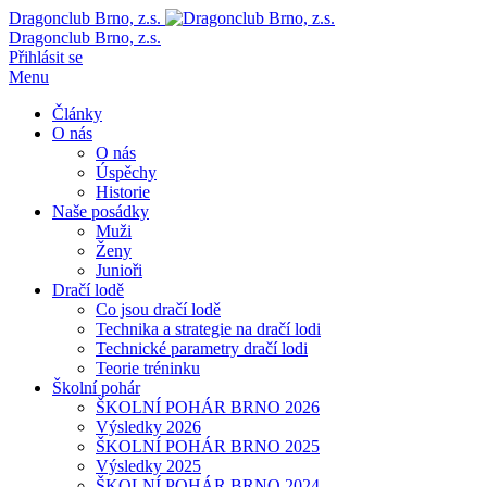
Dragonclub Brno, z.s.
Dragonclub Brno, z.s.
Přihlásit se
Menu
Články
O nás
O nás
Úspěchy
Historie
Naše posádky
Muži
Ženy
Junioři
Dračí lodě
Co jsou dračí lodě
Technika a strategie na dračí lodi
Technické parametry dračí lodi
Teorie tréninku
Školní pohár
ŠKOLNÍ POHÁR BRNO 2026
Výsledky 2026
ŠKOLNÍ POHÁR BRNO 2025
Výsledky 2025
ŠKOLNÍ POHÁR BRNO 2024