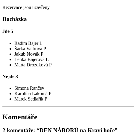
Rezervace jsou uzavřeny.
Docházka
Jde
5
Radim Bajer L
Šárka Valtrová P
Jakub Novák P
Lenka Bajerová L
Marta Drozdková P
Nejde
3
Simona Rančev
Karolína Lakomá P
Marek Sedlařík P
Komentáře
2 komentáře: “DEN NÁBORŮ na Kraví hoře”