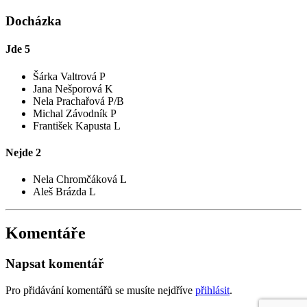
Docházka
Jde
5
Šárka Valtrová P
Jana Nešporová K
Nela Prachařová P/B
Michal Závodník P
František Kapusta L
Nejde
2
Nela Chromčáková L
Aleš Brázda L
Komentáře
Napsat komentář
Pro přidávání komentářů se musíte nejdříve
přihlásit
.