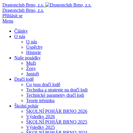
Dragonclub Brno, z.s.
Dragonclub Brno, z.s.
Přihlásit se
Menu
Články
O nás
O nás
Úspěchy
Historie
Naše posádky
Muži
Ženy
Junioři
Dračí lodě
Co jsou dračí lodě
Technika a strategie na dračí lodi
Technické parametry dračí lodi
Teorie tréninku
Školní pohár
ŠKOLNÍ POHÁR BRNO 2026
Výsledky 2026
ŠKOLNÍ POHÁR BRNO 2025
Výsledky 2025
ŠKOLNÍ POHÁR BRNO 2024