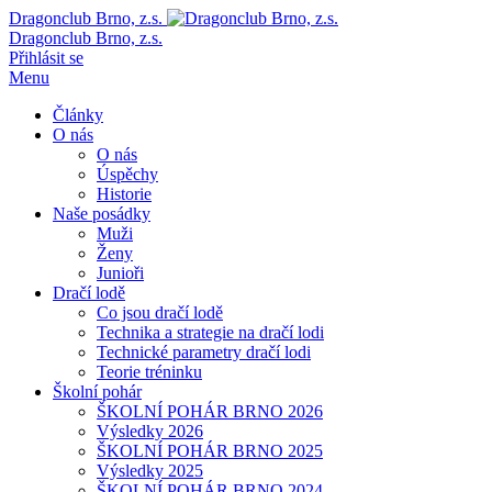
Dragonclub Brno, z.s.
Dragonclub Brno, z.s.
Přihlásit se
Menu
Články
O nás
O nás
Úspěchy
Historie
Naše posádky
Muži
Ženy
Junioři
Dračí lodě
Co jsou dračí lodě
Technika a strategie na dračí lodi
Technické parametry dračí lodi
Teorie tréninku
Školní pohár
ŠKOLNÍ POHÁR BRNO 2026
Výsledky 2026
ŠKOLNÍ POHÁR BRNO 2025
Výsledky 2025
ŠKOLNÍ POHÁR BRNO 2024