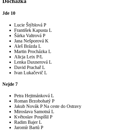
Docházka
Jde
10
Lucie Štýblová P
František Kapusta L
Šárka Valtrová P
Jana Nešporová K
Aleš Brázda L
Martin Procházka L
Alicja Leix P/L
Lenka Daxnerová L
David Prachař L
Ivan Lukačevič L
Nejde
7
Petra Hejtmánková L
Roman Brzobohatý P
Jakub Novák P
Na ceste do Ostravy
Miroslava Samotná L
Květoslav Pospíšil P
Radim Bajer L
Jaromír Bartů P