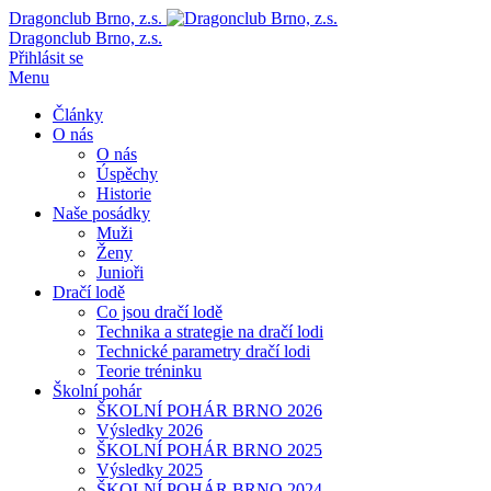
Dragonclub Brno, z.s.
Dragonclub Brno, z.s.
Přihlásit se
Menu
Články
O nás
O nás
Úspěchy
Historie
Naše posádky
Muži
Ženy
Junioři
Dračí lodě
Co jsou dračí lodě
Technika a strategie na dračí lodi
Technické parametry dračí lodi
Teorie tréninku
Školní pohár
ŠKOLNÍ POHÁR BRNO 2026
Výsledky 2026
ŠKOLNÍ POHÁR BRNO 2025
Výsledky 2025
ŠKOLNÍ POHÁR BRNO 2024