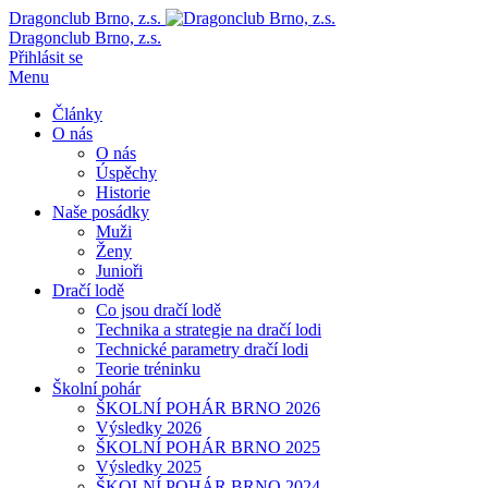
Dragonclub Brno, z.s.
Dragonclub Brno, z.s.
Přihlásit se
Menu
Články
O nás
O nás
Úspěchy
Historie
Naše posádky
Muži
Ženy
Junioři
Dračí lodě
Co jsou dračí lodě
Technika a strategie na dračí lodi
Technické parametry dračí lodi
Teorie tréninku
Školní pohár
ŠKOLNÍ POHÁR BRNO 2026
Výsledky 2026
ŠKOLNÍ POHÁR BRNO 2025
Výsledky 2025
ŠKOLNÍ POHÁR BRNO 2024