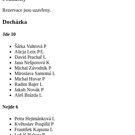
Rezervace jsou uzavřeny.
Docházka
Jde
10
Šárka Valtrová P
Alicja Leix P/L
David Prachař L
Jana Nešporová K
Michal Závodník P
Miroslava Samotná L
Michal Huvar P
Radim Bajer L
Jakub Novák P
Aleš Brázda L
Nejde
6
Petra Hejtmánková L
Květoslav Pospíšil P
František Kapusta L
Lukáš Haluza P