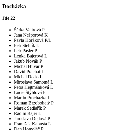
Docházka
Jde
22
Šárka Valtrová P
Jana Nešporová K
Pavla Horáková P/L
Petr Stehlík L
Petr Pásler P
Lenka Bajerová L
Jakub Novák P
Michal Huvar P
David Prachař L
Michal Deďo L
Miroslava Samotná L
Petra Hejtmánková L
Lucie Štýblová P
Martin Procházka L
Roman Brzobohatý P
Marek Sedlařík P
Radim Bajer L
Jaroslava Dejlová P
František Kapusta L
Dan Homoláč P