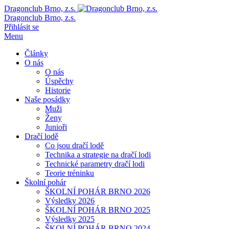
Dragonclub Brno, z.s.
Dragonclub Brno, z.s.
Přihlásit se
Menu
Články
O nás
O nás
Úspěchy
Historie
Naše posádky
Muži
Ženy
Junioři
Dračí lodě
Co jsou dračí lodě
Technika a strategie na dračí lodi
Technické parametry dračí lodi
Teorie tréninku
Školní pohár
ŠKOLNÍ POHÁR BRNO 2026
Výsledky 2026
ŠKOLNÍ POHÁR BRNO 2025
Výsledky 2025
ŠKOLNÍ POHÁR BRNO 2024