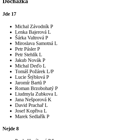
Docházka
Jde
17
Michal Závodník P
Lenka Bajerová L
Šárka Valtrová P
Miroslava Samotná L
Petr Pásler P
Petr Stehlík L
Jakub Novák P
Michal Deďo L
Tomáš Požárek L/P
Lucie Štýblová P
Jaromír Bartů P
Roman Brzobohatý P
Liudmyla Zubkova L
Jana Nešporová K
David Prachař L
Josef Kopřiva L
Marek Sedlařík P
Nejde
8