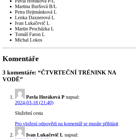
Pavla Horáková P/L
Martina Buršová B/L
Petra Hejtmánková L
Lenka Daxnerová L
Ivan Lukačevič L
Martin Procházka L
Tomáš Faron L
Michal Lokos
Komentáře
3 komentáře: “ČTVRTEČNÍ TRÉNINK NA
VODĚ”
Pavla Horáková P
napsal:
2024-03-18 (21:40)
Služební cesta
Pro vložení odpovědi na komentář se musíte přihlásit
Ivan Lukačevič L
napsal: