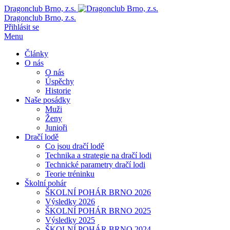
Dragonclub Brno, z.s.
Dragonclub Brno, z.s.
Přihlásit se
Menu
Články
O nás
O nás
Úspěchy
Historie
Naše posádky
Muži
Ženy
Junioři
Dračí lodě
Co jsou dračí lodě
Technika a strategie na dračí lodi
Technické parametry dračí lodi
Teorie tréninku
Školní pohár
ŠKOLNÍ POHÁR BRNO 2026
Výsledky 2026
ŠKOLNÍ POHÁR BRNO 2025
Výsledky 2025
ŠKOLNÍ POHÁR BRNO 2024