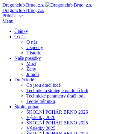
Dragonclub Brno, z.s.
Dragonclub Brno, z.s.
Přihlásit se
Menu
Články
O nás
O nás
Úspěchy
Historie
Naše posádky
Muži
Ženy
Junioři
Dračí lodě
Co jsou dračí lodě
Technika a strategie na dračí lodi
Technické parametry dračí lodi
Teorie tréninku
Školní pohár
ŠKOLNÍ POHÁR BRNO 2026
Výsledky 2026
ŠKOLNÍ POHÁR BRNO 2025
Výsledky 2025
ŠKOLNÍ POHÁR BRNO 2024