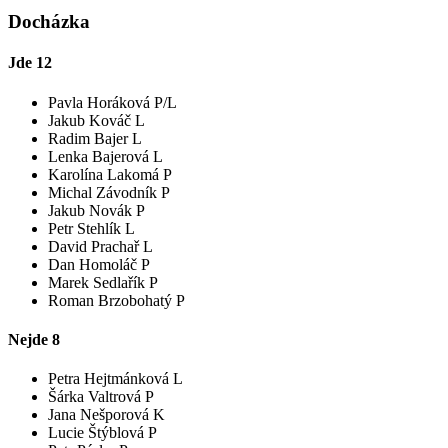
Docházka
Jde
12
Pavla Horáková P/L
Jakub Kováč L
Radim Bajer L
Lenka Bajerová L
Karolína Lakomá P
Michal Závodník P
Jakub Novák P
Petr Stehlík L
David Prachař L
Dan Homoláč P
Marek Sedlařík P
Roman Brzobohatý P
Nejde
8
Petra Hejtmánková L
Šárka Valtrová P
Jana Nešporová K
Lucie Štýblová P