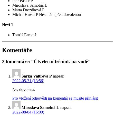
Petr Pásler P
Miroslava Samotná L
Marta Drozdková P
Michal Huvar P
Nestíhám před dovolenou
Neví
1
Tomáš Faron L
Komentáře
2 komentáře: “Čtvrteční trénink na vodě”
Šárka Valtrová P
napsal:
2022-05-31 (13:56)
Ne, dovolená.
Pro vložení odpovědi na komentář se musíte přihlásit
Miroslava Samotná L
napsal:
2022-08-04 (16:00)