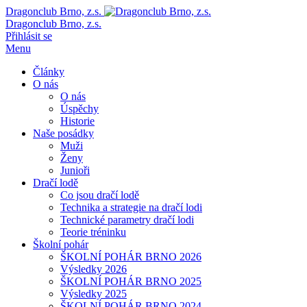
Dragonclub Brno, z.s.
Dragonclub Brno, z.s.
Přihlásit se
Menu
Články
O nás
O nás
Úspěchy
Historie
Naše posádky
Muži
Ženy
Junioři
Dračí lodě
Co jsou dračí lodě
Technika a strategie na dračí lodi
Technické parametry dračí lodi
Teorie tréninku
Školní pohár
ŠKOLNÍ POHÁR BRNO 2026
Výsledky 2026
ŠKOLNÍ POHÁR BRNO 2025
Výsledky 2025
ŠKOLNÍ POHÁR BRNO 2024