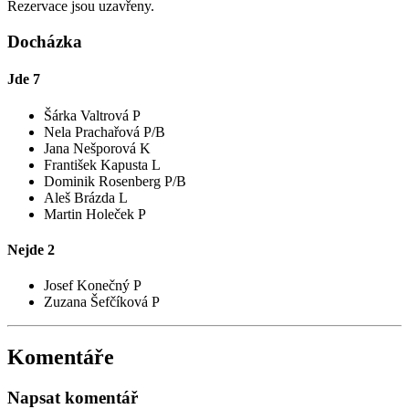
Rezervace jsou uzavřeny.
Docházka
Jde
7
Šárka Valtrová P
Nela Prachařová P/B
Jana Nešporová K
František Kapusta L
Dominik Rosenberg P/B
Aleš Brázda L
Martin Holeček P
Nejde
2
Josef Konečný P
Zuzana Šefčíková P
Komentáře
Napsat komentář