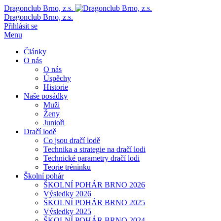
Dragonclub Brno, z.s.
Dragonclub Brno, z.s.
Přihlásit se
Menu
Články
O nás
O nás
Úspěchy
Historie
Naše posádky
Muži
Ženy
Junioři
Dračí lodě
Co jsou dračí lodě
Technika a strategie na dračí lodi
Technické parametry dračí lodi
Teorie tréninku
Školní pohár
ŠKOLNÍ POHÁR BRNO 2026
Výsledky 2026
ŠKOLNÍ POHÁR BRNO 2025
Výsledky 2025
ŠKOLNÍ POHÁR BRNO 2024