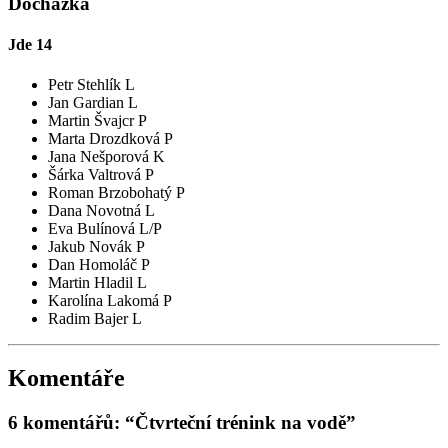
Docházka
Jde
14
Petr Stehlík L
Jan Gardian L
Martin Švajcr P
Marta Drozdková P
Jana Nešporová K
Šárka Valtrová P
Roman Brzobohatý P
Dana Novotná L
Eva Bulínová L/P
Jakub Novák P
Dan Homoláč P
Martin Hladil L
Karolína Lakomá P
Radim Bajer L
Komentáře
6 komentářů: “Čtvrteční trénink na vodě”