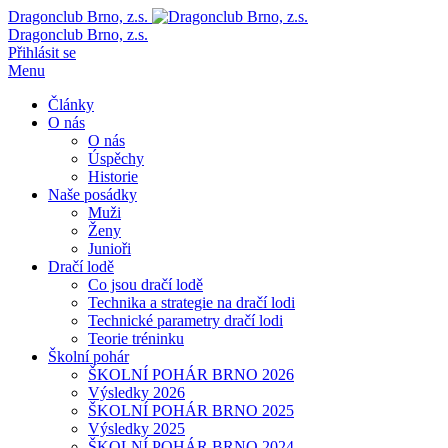
Dragonclub Brno, z.s.
Dragonclub Brno, z.s.
Přihlásit se
Menu
Články
O nás
O nás
Úspěchy
Historie
Naše posádky
Muži
Ženy
Junioři
Dračí lodě
Co jsou dračí lodě
Technika a strategie na dračí lodi
Technické parametry dračí lodi
Teorie tréninku
Školní pohár
ŠKOLNÍ POHÁR BRNO 2026
Výsledky 2026
ŠKOLNÍ POHÁR BRNO 2025
Výsledky 2025
ŠKOLNÍ POHÁR BRNO 2024