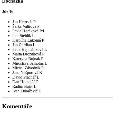
Docházka
Jde
16
Jan Herosch P
Šárka Valtrová P
Pavla Horáková P/L
Petr Stehlík L
Karolína Lakomá P
Jan Gardian L
Petra Hejtmánková L
Marta Drozdková P
Kateryna Bujnak P
Miroslava Samotná L
Michal Závodník P
Jana Nešporová K
David Prachař L
Dan Homoláč P
Radim Bajer L
Ivan Lukačevič L
Komentáře