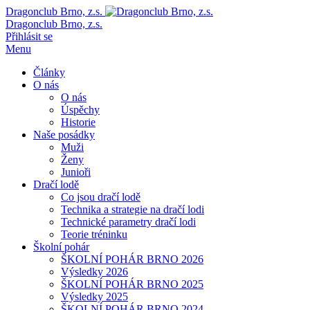
Dragonclub Brno, z.s.
Dragonclub Brno, z.s.
Přihlásit se
Menu
Články
O nás
O nás
Úspěchy
Historie
Naše posádky
Muži
Ženy
Junioři
Dračí lodě
Co jsou dračí lodě
Technika a strategie na dračí lodi
Technické parametry dračí lodi
Teorie tréninku
Školní pohár
ŠKOLNÍ POHÁR BRNO 2026
Výsledky 2026
ŠKOLNÍ POHÁR BRNO 2025
Výsledky 2025
ŠKOLNÍ POHÁR BRNO 2024