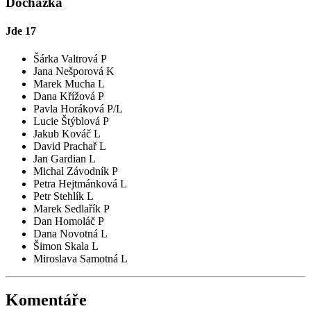
Docházka
Jde
17
Šárka Valtrová P
Jana Nešporová K
Marek Mucha L
Dana Křížová P
Pavla Horáková P/L
Lucie Štýblová P
Jakub Kováč L
David Prachař L
Jan Gardian L
Michal Závodník P
Petra Hejtmánková L
Petr Stehlík L
Marek Sedlařík P
Dan Homoláč P
Dana Novotná L
Šimon Skala L
Miroslava Samotná L
Komentáře