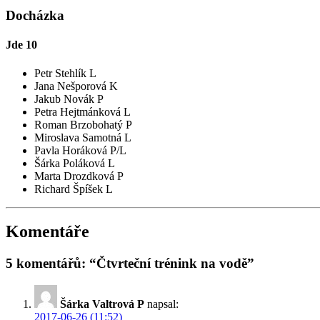
Docházka
Jde
10
Petr Stehlík L
Jana Nešporová K
Jakub Novák P
Petra Hejtmánková L
Roman Brzobohatý P
Miroslava Samotná L
Pavla Horáková P/L
Šárka Poláková L
Marta Drozdková P
Richard Špíšek L
Komentáře
5 komentářů: “Čtvrteční trénink na vodě”
Šárka Valtrová P
napsal:
2017-06-26 (11:52)