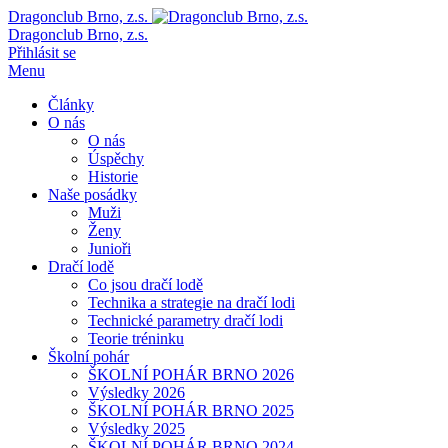
Dragonclub Brno, z.s.
Dragonclub Brno, z.s.
Přihlásit se
Menu
Články
O nás
O nás
Úspěchy
Historie
Naše posádky
Muži
Ženy
Junioři
Dračí lodě
Co jsou dračí lodě
Technika a strategie na dračí lodi
Technické parametry dračí lodi
Teorie tréninku
Školní pohár
ŠKOLNÍ POHÁR BRNO 2026
Výsledky 2026
ŠKOLNÍ POHÁR BRNO 2025
Výsledky 2025
ŠKOLNÍ POHÁR BRNO 2024