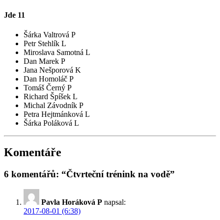
Jde
11
Šárka Valtrová P
Petr Stehlík L
Miroslava Samotná L
Dan Marek P
Jana Nešporová K
Dan Homoláč P
Tomáš Černý P
Richard Špíšek L
Michal Závodník P
Petra Hejtmánková L
Šárka Poláková L
Komentáře
6 komentářů: “Čtvrteční trénink na vodě”
Pavla Horáková P
napsal:
2017-08-01 (6:38)