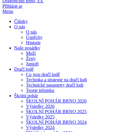
Dragonclub Brno, z.s.
Přihlásit se
Menu
Články
O nás
O nás
Úspěchy
Historie
Naše posádky
Muži
Ženy
Junioři
Dračí lodě
Co jsou dračí lodě
Technika a strategie na dračí lodi
Technické parametry dračí lodi
Teorie tréninku
Školní pohár
ŠKOLNÍ POHÁR BRNO 2026
Výsledky 2026
ŠKOLNÍ POHÁR BRNO 2025
Výsledky 2025
ŠKOLNÍ POHÁR BRNO 2024
Výsledky 2024