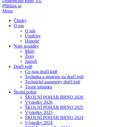
Dragonclub Brno, z.s.
Přihlásit se
Menu
Články
O nás
O nás
Úspěchy
Historie
Naše posádky
Muži
Ženy
Junioři
Dračí lodě
Co jsou dračí lodě
Technika a strategie na dračí lodi
Technické parametry dračí lodi
Teorie tréninku
Školní pohár
ŠKOLNÍ POHÁR BRNO 2026
Výsledky 2026
ŠKOLNÍ POHÁR BRNO 2025
Výsledky 2025
ŠKOLNÍ POHÁR BRNO 2024
Výsledky 2024